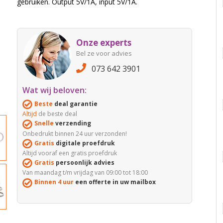
gebruiken. Output 5V/1A, input 5V/1A.
Onze experts
Bel ze voor advies
073 642 3901
Wat wij beloven:
Beste
deal garantie
Altijd
de beste deal
Snelle
verzending
Onbedrukt binnen 24 uur verzonden!
Gratis
digitale proefdruk
Altijd vooraf een gratis proefdruk
Gratis
persoonlijk advies
Van maandag t/m vrijdag van 09:00 tot 18:00
Binnen 4 uur
een offerte in uw mailbox