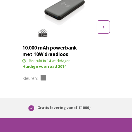
10.000 mAh powerbank
met 10W draadloos
snelladen met PD
Bedrukt in 14 werkdagen
Huidige voorraad
2014
Gratis levering vanaf €1000,-