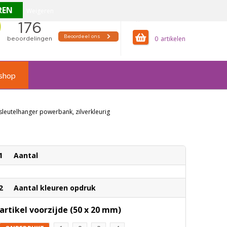
Weigeren
offertemandje
0
shop
leutelhanger powerbank, zilverkleurig
1
Aantal
2
Aantal kleuren opdruk
artikel voorzijde (50 x 20 mm)