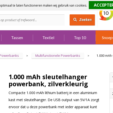
ptimaal te laten functioneren maken wij gebruik van cookies.
dig?
Bel 073 642 3901
Zoeken
Tassen
Textiel
Top 10
Snoep
Powerbanks
Multifunctionele Powerbanks
1.000 mAh s
>
>
1.000 mAh sleutelhanger
powerbank, zilverkleurig
Compacte 1.000 mAh lithium batterij in een aluminium
kast met sleutelhanger. De USB output van 5V/1A zorgt
ervoor dat u deze powerbank met ieder apparaat kunt