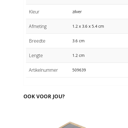
Kleur
zilver
Afmeting
1.2 x 3.6 x 5.4 cm
Breedte
3.6 cm
Lengte
1.2 cm
Artikelnummer
509639
OOK VOOR JOU?