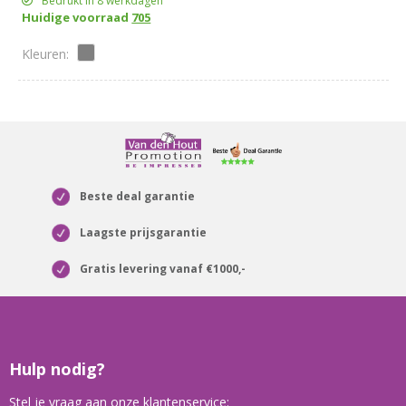
& bamboe
Bedrukt in 8 werkdagen
Huidige voorraad
705
Beste deal garantie
Laagste prijsgarantie
Gratis levering vanaf €1000,-
Hulp nodig?
Stel je vraag aan onze klantenservice: