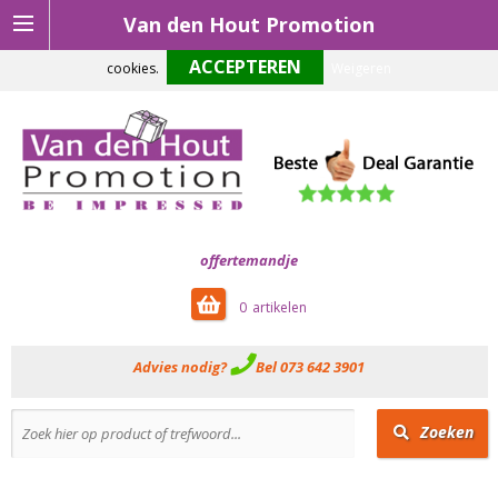
Van den Hout Promotion
Om onze website optimaal te laten functioneren maken wij gebruik van
cookies.
Weigeren
offertemandje
0
Advies nodig?
Bel 073 642 3901
Zoeken