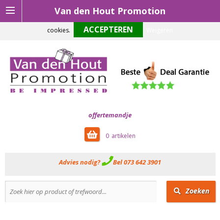
Van den Hout Promotion
Om onze website optimaal te laten functioneren maken wij gebruik van
cookies.
Weigeren
offertemandje
0
Advies nodig?
Bel 073 642 3901
Zoeken