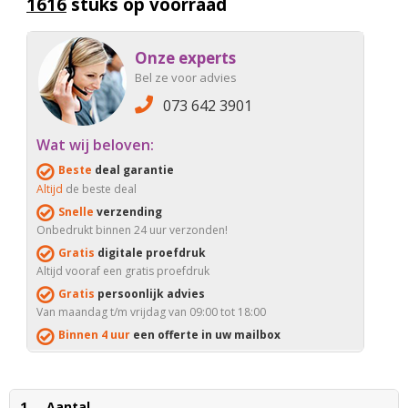
1616
stuks op voorraad
Onze experts
Bel ze voor advies
073 642 3901
Wat wij beloven:
Beste
deal garantie
Altijd
de beste deal
Snelle
verzending
Onbedrukt binnen 24 uur verzonden!
Gratis
digitale proefdruk
Altijd vooraf een gratis proefdruk
Gratis
persoonlijk advies
Van maandag t/m vrijdag van 09:00 tot 18:00
Binnen 4 uur
een offerte in uw mailbox
1
Aantal