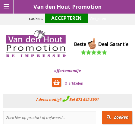
Van den Hout Promotion
Om onze website optimaal te laten functioneren maken wij gebruik van
cookies.
Weigeren
offertemandje
0
Advies nodig?
Bel 073 642 3901
Zoeken