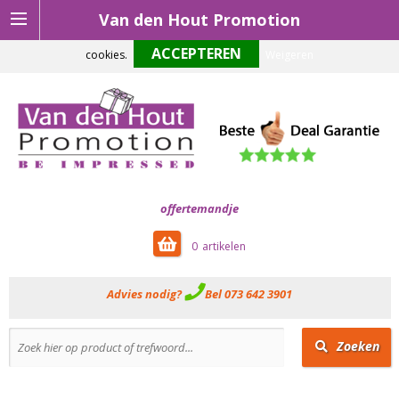
Van den Hout Promotion
Om onze website optimaal te laten functioneren maken wij gebruik van
cookies.
Weigeren
offertemandje
0
Advies nodig?
Bel 073 642 3901
Zoeken