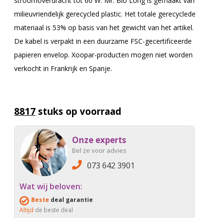
stroomoverdracht tot 60 W. Mr. Bio Long is gemaakt van
milieuvriendelijk gerecycled plastic. Het totale gerecyclede
materiaal is 53% op basis van het gewicht van het artikel.
De kabel is verpakt in een duurzame FSC-gecertificeerde
papieren envelop. Xoopar-producten mogen niet worden
verkocht in Frankrijk en Spanje.
8817
stuks op voorraad
Onze experts
Bel ze voor advies
073 642 3901
Wat wij beloven:
Beste
deal garantie
Altijd
de beste deal