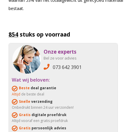
waarvan 53% van het totaalgewicht uit gerecycled materiaal
bestaat.
854
stuks op voorraad
Onze experts
Bel ze voor advies
073 642 3901
Wat wij beloven:
Beste
deal garantie
Altijd
de beste deal
Snelle
verzending
Onbedrukt binnen 24 uur verzonden!
Gratis
digitale proefdruk
Altijd vooraf een gratis proefdruk
Gratis
persoonlijk advies