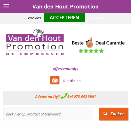
Van den Hout Promotion
Om onze website optimaal te laten functioneren maken wij gebruik van
cookies.
Weigeren
offertemandje
0
Advies nodig?
Bel 073 642 3901
Zoeken