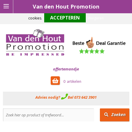
Van den Hout Promotion
Om onze website optimaal te laten functioneren maken wij gebruik van
cookies.
Weigeren
offertemandje
0
Advies nodig?
Bel 073 642 3901
Zoeken