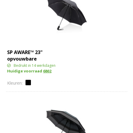
SP AWARE™ 23"
opvouwbare
omkeerbare auto
Bedrukt in 14 werkdagen
Huidige voorraad
6802
open/close paraplu