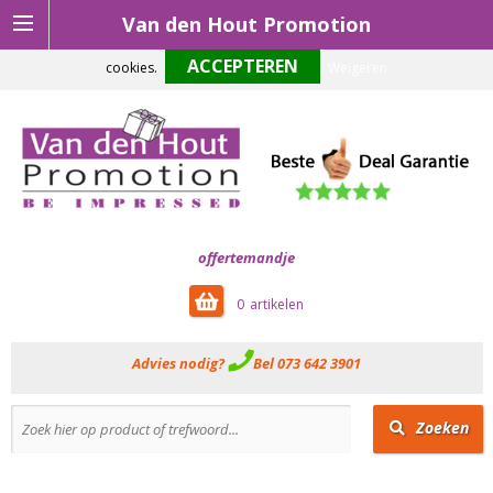
Van den Hout Promotion
Om onze website optimaal te laten functioneren maken wij gebruik van
cookies.
Weigeren
offertemandje
0
Advies nodig?
Bel 073 642 3901
Zoeken