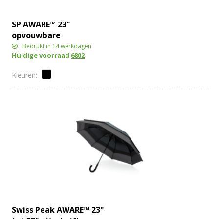
SP AWARE™ 23"
opvouwbare
omkeerbare auto
Bedrukt in 14 werkdagen
Huidige voorraad
6802
open/close paraplu
Swiss Peak AWARE™ 23"