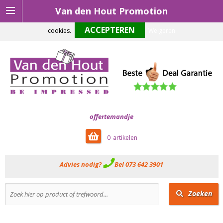
Van den Hout Promotion
Om onze website optimaal te laten functioneren maken wij gebruik van
cookies.
Weigeren
offertemandje
0
Advies nodig?
Bel 073 642 3901
Zoeken