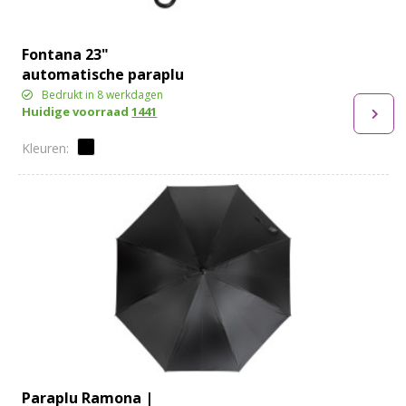
Fontana 23"
automatische paraplu
met carbon look en
Bedrukt in 8 werkdagen
Huidige voorraad
1441
gebogen handvat
Paraplu Ramona |