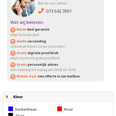
Bel ze voor advies
073 642 3901
Wat wij beloven:
Beste
deal garantie
Altijd
de beste deal
Snelle
verzending
Onbedrukt binnen 24 uur verzonden!
Gratis
digitale proefdruk
Altijd vooraf een gratis proefdruk
Gratis
persoonlijk advies
Van maandag t/m vrijdag van 09:00 tot 18:00
Binnen 4 uur
een offerte in uw mailbox
1
Kleur
Donkerblauw
Rood
Zwart