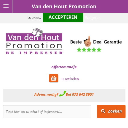
Van den Hout Promotion
Om onze website optimaal te laten functioneren maken wij gebruik van
cookies.
Weigeren
offertemandje
0
Advies nodig?
Bel 073 642 3901
Zoeken