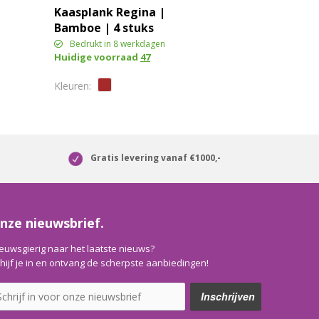
Kaasplank Regina |
Bamboe | 4 stuks
Bedrukt in 8 werkdagen
Huidige voorraad
47
Gratis levering vanaf €1000,-
nze nieuwsbrief.
euwsgierig naar het laatste nieuws?
hijf je in en ontvang de scherpste aanbiedingen!