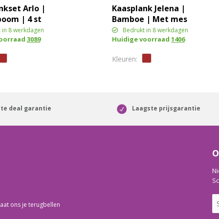
nkset Arlo |
Kaasplank Jelena |
om | 4 st
Bamboe | Met mes
 in 8 werkdagen
Bedrukt in 8 werkdagen
voorraad
3089
Huidige voorraad
1406
te deal garantie
Laagste prijsgarantie
O
Ni
Sc
aat ons je terugbellen