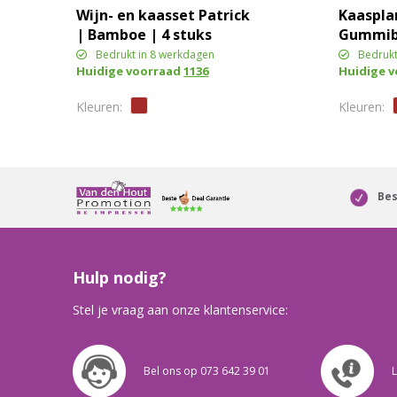
Wijn- en kaasset Patrick
Kaaspla
| Bamboe | 4 stuks
Gummibo
Bedrukt in 8 werkdagen
Bedrukt
Huidige voorraad
1136
Huidige 
Bes
Hulp nodig?
Stel je vraag aan onze klantenservice:
Bel ons op 073 642 39 01
L