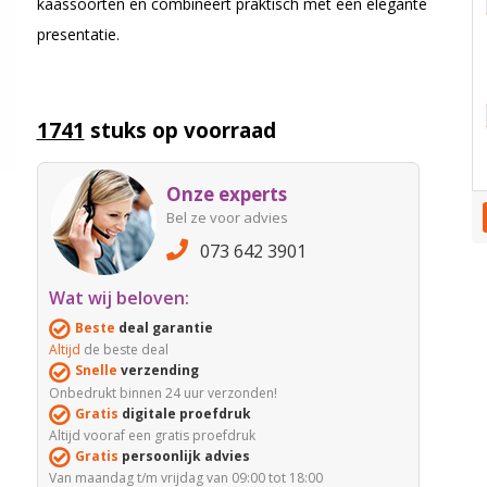
kaassoorten en combineert praktisch met een elegante
presentatie.
1741
stuks op voorraad
Onze experts
Bel ze voor advies
073 642 3901
Wat wij beloven:
Beste
deal garantie
Altijd
de beste deal
Snelle
verzending
Onbedrukt binnen 24 uur verzonden!
Gratis
digitale proefdruk
Altijd vooraf een gratis proefdruk
Gratis
persoonlijk advies
Van maandag t/m vrijdag van 09:00 tot 18:00