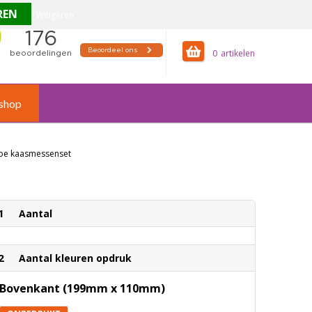
Weigeren
offertemandje
0
shop
oe kaasmessenset
1
Aantal
2
Aantal kleuren opdruk
Bovenkant (199mm x 110mm)