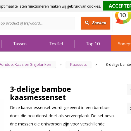
ptimaal te laten functioneren maken wij gebruik van cookies.
dig?
Bel 073 642 3901
Zoeken
Tassen
Textiel
Top 10
Snoep
Fondue, Kaas en Snijplanken
Kaassets
3-delige bamb
>
>
3-delige bamboe
kaasmessenset
Deze kaasmessenset wordt geleverd in een bamboe
doos die ook dienst doet als serveerplank. De set bevat
drie messen die ontworpen zijn voor verschillende