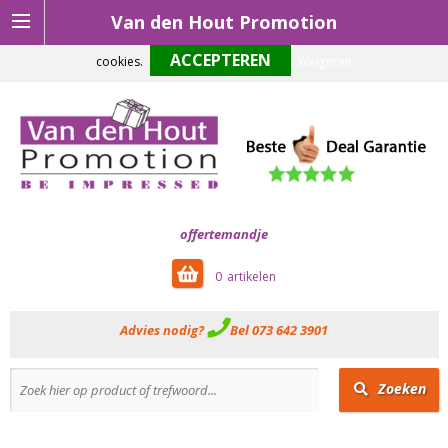
Van den Hout Promotion
Om onze website optimaal te laten functioneren maken wij gebruik van
cookies.
Weigeren
offertemandje
0
Advies nodig?
Bel 073 642 3901
Zoeken