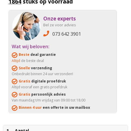
1864
stuks op voorraad
Onze experts
Bel ze voor advies
073 642 3901
Wat wij beloven:
Beste
deal garantie
Altijd
de beste deal
Snelle
verzending
Onbedrukt binnen 24 uur verzonden!
Gratis
digitale proefdruk
Altijd vooraf een gratis proefdruk
Gratis
persoonlijk advies
Van maandag t/m vrijdag van 09:00 tot 18:00
Binnen 4 uur
een offerte in uw mailbox
1
Aantal