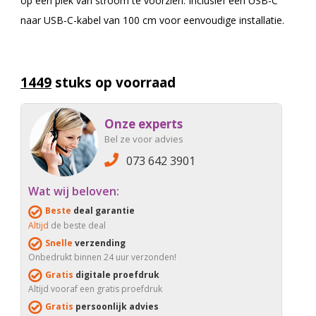
op één plek van stroom te voorzien. Inclusief een USB-C
naar USB-C-kabel van 100 cm voor eenvoudige installatie.
1449
stuks op voorraad
Onze experts
Bel ze voor advies
073 642 3901
Wat wij beloven:
Beste
deal garantie
Altijd
de beste deal
Snelle
verzending
Onbedrukt binnen 24 uur verzonden!
Gratis
digitale proefdruk
Altijd vooraf een gratis proefdruk
Gratis
persoonlijk advies