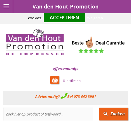
Van den Hout Promotion
Om onze website optimaal te laten functioneren maken wij gebruik van
cookies.
Weigeren
offertemandje
0
Advies nodig?
Bel 073 642 3901
Zoeken