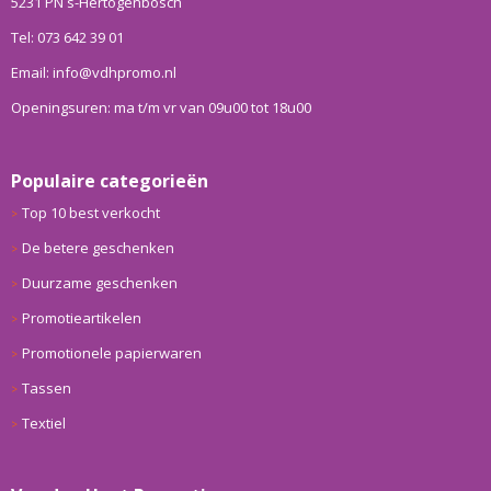
5231 PN s-Hertogenbosch
Tel: 073 642 39 01
Email: info@vdhpromo.nl
Openingsuren: ma t/m vr van 09u00 tot 18u00
Populaire categorieën
Top 10 best verkocht
De betere geschenken
Duurzame geschenken
Promotieartikelen
Promotionele papierwaren
Tassen
Textiel