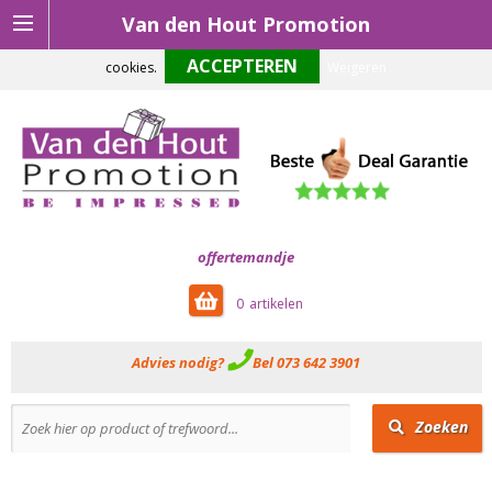
Van den Hout Promotion
Om onze website optimaal te laten functioneren maken wij gebruik van
cookies.
Weigeren
offertemandje
0
Advies nodig?
Bel 073 642 3901
Zoeken