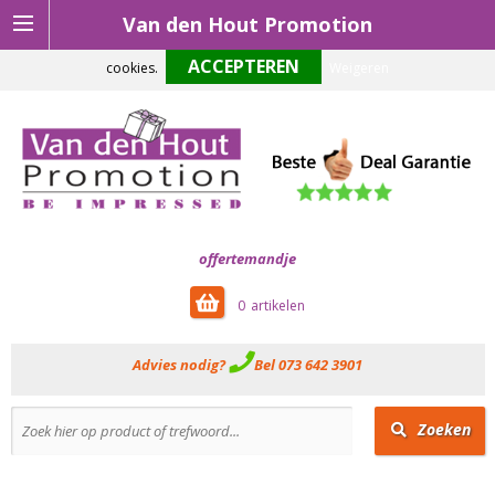
Van den Hout Promotion
Om onze website optimaal te laten functioneren maken wij gebruik van
cookies.
Weigeren
offertemandje
0
Advies nodig?
Bel 073 642 3901
Zoeken