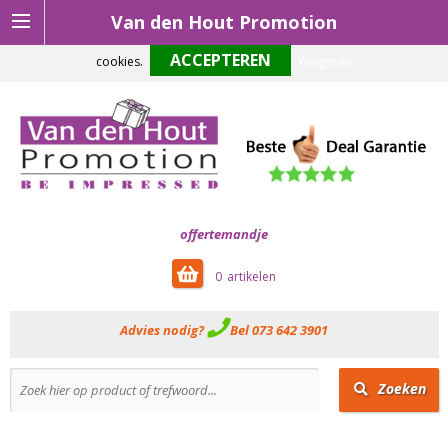
Van den Hout Promotion
Om onze website optimaal te laten functioneren maken wij gebruik van
cookies.
Weigeren
offertemandje
0
Advies nodig?
Bel 073 642 3901
Zoeken