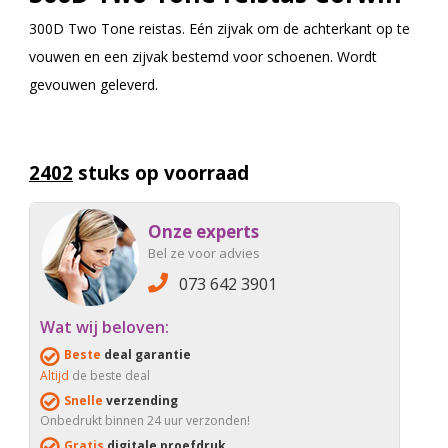
300D Two Tone reistas. Eén zijvak om de achterkant op te
vouwen en een zijvak bestemd voor schoenen. Wordt
gevouwen geleverd.
2402
stuks op voorraad
Onze experts
Bel ze voor advies
073 642 3901
Wat wij beloven:
Beste
deal garantie
Altijd
de beste deal
Snelle
verzending
Onbedrukt binnen 24 uur verzonden!
Gratis
digitale proefdruk