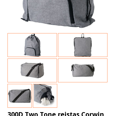
300D Two Tone reistas Corwin