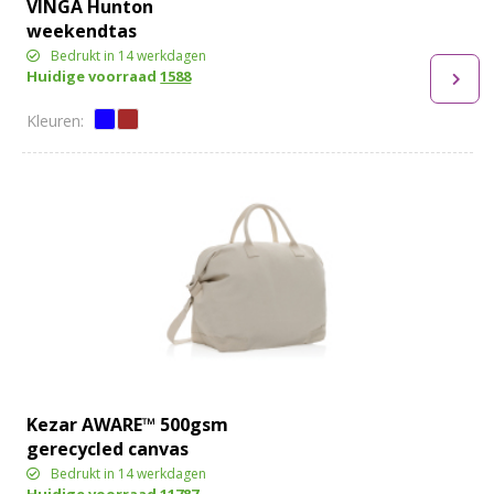
VINGA Hunton
weekendtas
Bedrukt in 14 werkdagen
Huidige voorraad
1588
Kezar AWARE™ 500gsm
gerecycled canvas
deluxe weekendtas
Bedrukt in 14 werkdagen
Huidige voorraad
11787