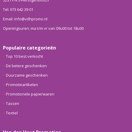
5231 PN s-Hertogenbosch
Tel: 073 642 39 01
Email: info@vdhpromo.nl
Openingsuren: ma t/m vr van 09u00 tot 18u00
Populaire categorieën
Top 10 best verkocht
De betere geschenken
Duurzame geschenken
Promotieartikelen
Promotionele papierwaren
Tassen
Textiel