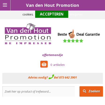
Van den Hout Promotion
Om onze website optimaal te laten functioneren maken wij gebruik van
cookies.
Weigeren
offertemandje
0
Advies nodig?
Bel 073 642 3901
Zoeken