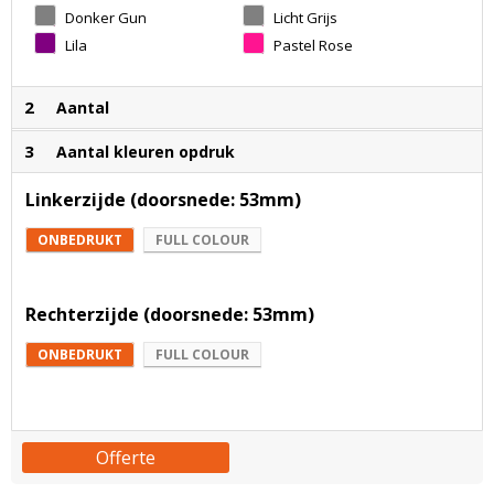
Donker Gun
Licht Grijs
Metal
Lila
Pastel Rose
2
Aantal
3
Aantal kleuren opdruk
Linkerzijde (doorsnede: 53mm)
ONBEDRUKT
FULL COLOUR
Rechterzijde (doorsnede: 53mm)
ONBEDRUKT
FULL COLOUR
Offerte