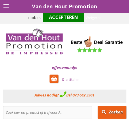
Van den Hout Promotion
Om onze website optimaal te laten functioneren maken wij gebruik van
cookies.
Weigeren
offertemandje
0
Advies nodig?
Bel 073 642 3901
Zoeken