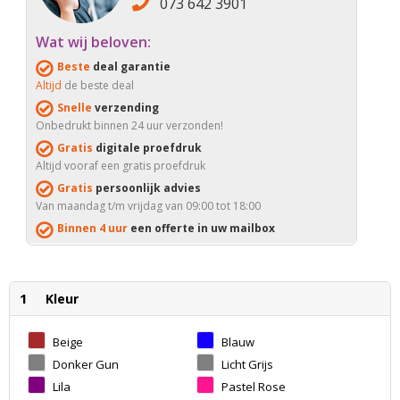
073 642 3901
Wat wij beloven:
Beste
deal garantie
Altijd
de beste deal
Snelle
verzending
Onbedrukt binnen 24 uur verzonden!
Gratis
digitale proefdruk
Altijd vooraf een gratis proefdruk
Gratis
persoonlijk advies
Van maandag t/m vrijdag van 09:00 tot 18:00
Binnen 4 uur
een offerte in uw mailbox
1
Kleur
Beige
Blauw
Donker Gun
Licht Grijs
Metal
Lila
Pastel Rose