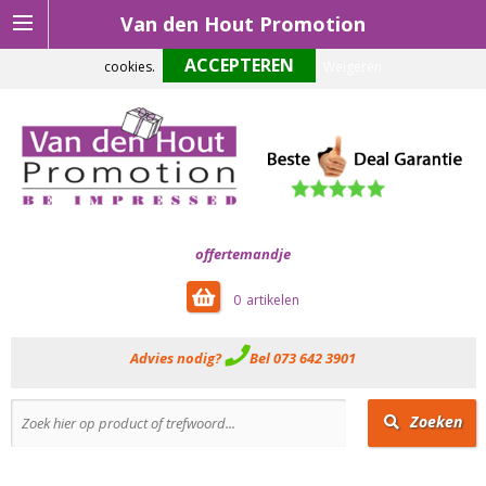
Van den Hout Promotion
Om onze website optimaal te laten functioneren maken wij gebruik van
cookies.
Weigeren
offertemandje
0
Advies nodig?
Bel 073 642 3901
Zoeken