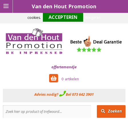
Van den Hout Promotion
Om onze website optimaal te laten functioneren maken wij gebruik van
cookies.
Weigeren
offertemandje
0
Advies nodig?
Bel 073 642 3901
Zoeken