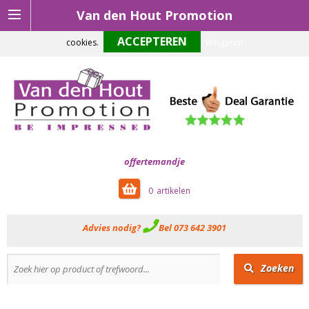
Van den Hout Promotion
Om onze website optimaal te laten functioneren maken wij gebruik van
cookies.
Weigeren
offertemandje
0
Advies nodig?
Bel 073 642 3901
Zoeken