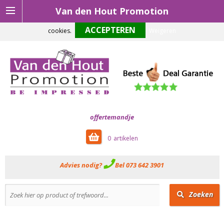
Van den Hout Promotion
Om onze website optimaal te laten functioneren maken wij gebruik van
cookies.
Weigeren
offertemandje
0
Advies nodig?
Bel 073 642 3901
Zoeken