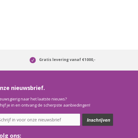
Gratis levering vanaf €1000,-
nze nieuwsbrief.
euwsgierig naar het laatste nieuws?
hijf je in en ontvang de scherpste aanbiedingen!
olg ons: