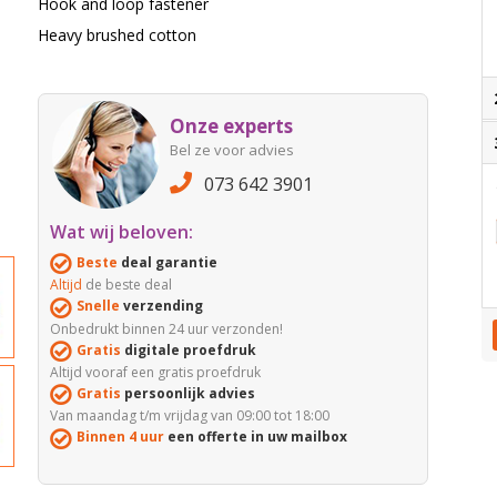
Hook and loop fastener
Heavy brushed cotton
Onze experts
Bel ze voor advies
073 642 3901
Wat wij beloven:
Beste
deal garantie
Altijd
de beste deal
Snelle
verzending
Onbedrukt binnen 24 uur verzonden!
Gratis
digitale proefdruk
Altijd vooraf een gratis proefdruk
Gratis
persoonlijk advies
Van maandag t/m vrijdag van 09:00 tot 18:00
Binnen 4 uur
een offerte in uw mailbox