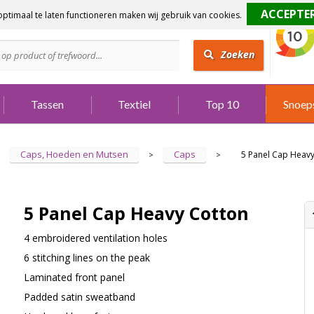
ptimaal te laten functioneren maken wij gebruik van cookies.
dig?
Bel 073 642 3901
Zoeken
Tassen
Textiel
Top 10
Snoep
Caps, Hoeden en Mutsen
Caps
5 Panel Cap Heav
>
>
5 Panel Cap Heavy Cotton
4 embroidered ventilation holes
6 stitching lines on the peak
Laminated front panel
Padded satin sweatband