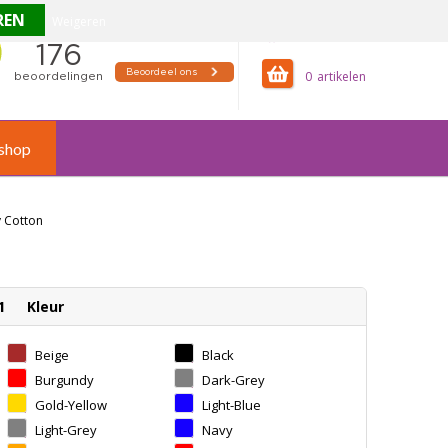
Weigeren
offertemandje
0
shop
y Cotton
1
Kleur
Beige
Black
Burgundy
Dark-Grey
Gold-Yellow
Light-Blue
Light-Grey
Navy