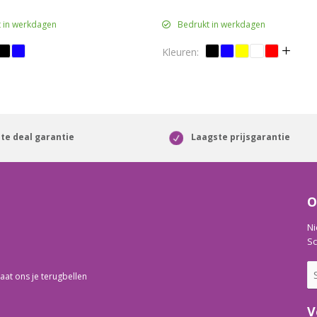
 in werkdagen
Bedrukt in werkdagen
te deal garantie
Laagste prijsgarantie
O
Ni
Sc
aat ons je terugbellen
V