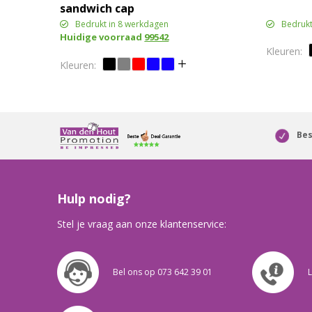
sandwich cap
Bedrukt in 8 werkdagen
Bedrukt
Huidige voorraad
99542
Bes
Hulp nodig?
Stel je vraag aan onze klantenservice:
Bel ons op 073 642 39 01
L