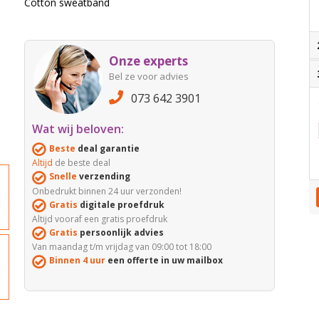
Cotton sweatband
Onze experts
Bel ze voor advies
073 642 3901
Wat wij beloven:
Beste
deal garantie
Altijd
de beste deal
Snelle
verzending
Onbedrukt binnen 24 uur verzonden!
Gratis
digitale proefdruk
Altijd vooraf een gratis proefdruk
Gratis
persoonlijk advies
Van maandag t/m vrijdag van 09:00 tot 18:00
Binnen 4 uur
een offerte in uw mailbox