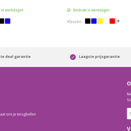
 in werkdagen
Bedrukt in werkdagen
te deal garantie
Laagste prijsgarantie
O
Ni
Sc
aat ons je terugbellen
V