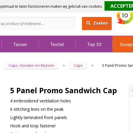
ptimaal te laten functioneren maken wij gebruik van cookies.
dig?
Bel 073 642 3901
Zoeken
Tassen
Textiel
Top 10
Snoep
Caps, Hoeden en Mutsen
Caps
5 Panel Promo Sa
>
>
5 Panel Promo Sandwich Cap
4 embroidered ventilation holes
6 stitching lines on the peak
Lightly laminated front panels
Hook and loop fastener