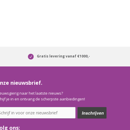
Gratis levering vanaf €1000,-
nze nieuwsbrief.
euwsgierig naar het laatste nieuws?
hijf je in en ontvang de scherpste aanbiedingen!
olg ons: