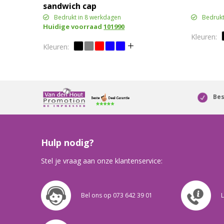
sandwich cap
Bedrukt in 8 werkdagen
Bedrukt
Huidige voorraad
101990
Bes
Hulp nodig?
Stel je vraag aan onze klantenservice:
Bel ons op 073 642 39 01
L