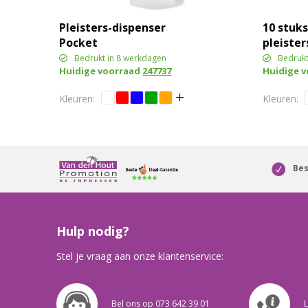
Pleisters-dispenser
10 stuk
Pocket
pleister
bedrukt
Bedrukt in 8 werkdagen
Bedrukt
Huidige voorraad
247737
Huidige 
Bes
Hulp nodig?
Stel je vraag aan onze klantenservice:
Bel ons op 073 642 39 01
L