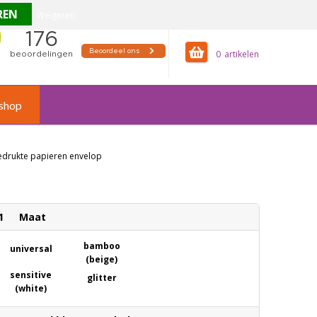
Weigeren
offertemandje
0
shop
 bedrukte papieren envelop
1
Maat
bamboo
universal
(beige)
sensitive
glitter
(white)