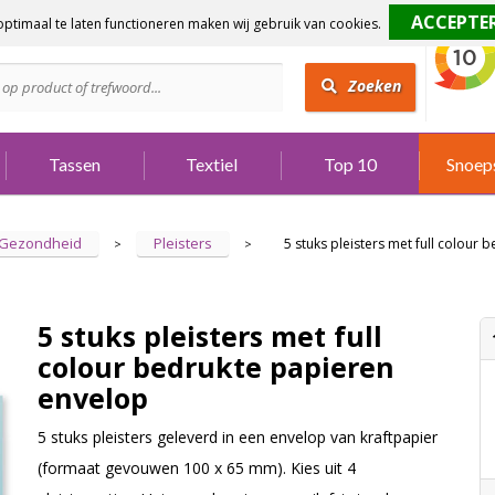
ptimaal te laten functioneren maken wij gebruik van cookies.
dig?
Bel 073 642 3901
Zoeken
Tassen
Textiel
Top 10
Snoep
Gezondheid
Pleisters
5 stuks pleisters met full colour
>
>
5 stuks pleisters met full
colour bedrukte papieren
envelop
5 stuks pleisters geleverd in een envelop van kraftpapier
(formaat gevouwen 100 x 65 mm). Kies uit 4