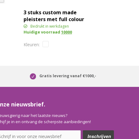
3 stuks custom made
pleisters met full colour
bedrukte kraftpapieren
Bedrukt in werkdagen
Huidige voorraad
10000
envelop
Gratis levering vanaf €1000,-
nze nieuwsbrief.
euwsgierig naar het laatste nieuws?
hijf je in en ontvang de scherpste aanbiedingen!