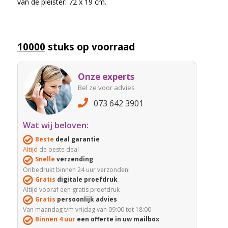
van de pleister: 72 x 19 cm.
10000
stuks op voorraad
Onze experts
Bel ze voor advies
073 642 3901
Wat wij beloven:
Beste
deal garantie
Altijd
de beste deal
Snelle
verzending
Onbedrukt binnen 24 uur verzonden!
Gratis
digitale proefdruk
Altijd vooraf een gratis proefdruk
Gratis
persoonlijk advies
Van maandag t/m vrijdag van 09:00 tot 18:00
Binnen 4 uur
een offerte in uw mailbox