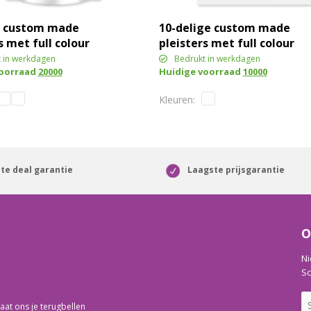
s custom made
10-delige custom made
s met full colour
pleisters met full colour
 papieren zakje
bedrukte kraftpapieren
 in werkdagen
Bedrukt in werkdagen
voorraad
20000
Huidige voorraad
10000
envelop
te deal garantie
Laagste prijsgarantie
O
Ni
Sc
aat ons je terugbellen