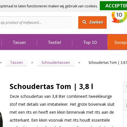
ptimaal te laten functioneren maken wij gebruik van cookies.
dig?
Bel 073 642 3901
Zoeken
Tassen
Textiel
Top 10
Snoep
Tassen
Schoudertassen
Schoudertas Tom | 3,8 l
>
>
>
Schoudertas Tom | 3,8 l
Deze schoudertas van 3,8 liter combineert tweekleurige
stof met details van imitatieleer. Het grote bovenvak sluit
met een rits en heeft een klein binnenvak met rits aan de
achterkant. Een klein voorvak met rits houdt essentiële