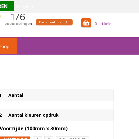
Weigeren
offertemandje
0
shop
1
Aantal
2
Aantal kleuren opdruk
Voorzijde (100mm x 30mm)