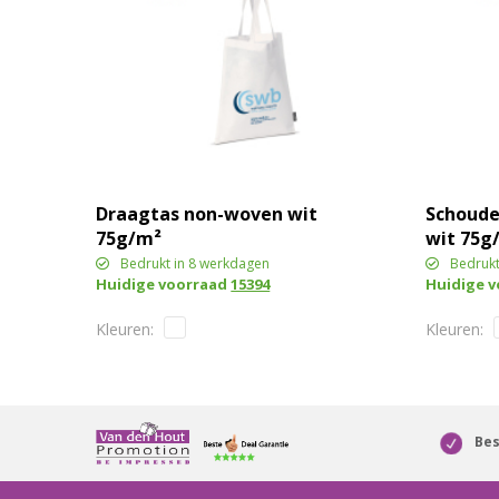
Draagtas non-woven wit
Schoude
75g/m²
wit 75g
Bedrukt in 8 werkdagen
Bedrukt
Huidige voorraad
15394
Huidige 
Bes