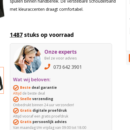
spullen binnen handbereik. De verstelbare schouderband
met kleuraccenten draagt comfortabel.
1487
stuks op voorraad
Onze experts
Bel ze voor advies
073 642 3901
Wat wij beloven:
Beste
deal garantie
Altijd
de beste deal
Snelle
verzending
Onbedrukt binnen 24 uur verzonden!
Gratis
digitale proefdruk
Altijd vooraf een gratis proefdruk
Gratis
persoonlijk advies
Van maandag t/m vrijdag van 09:00 tot 18:00