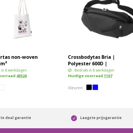
rtas non-woven
Crossbodytas Bria |
/m²
Polyester 600D |
Waterafstotend | 1 l
 in 8 werkdagen
Bedrukt in 8 werkdagen
voorraad
40526
Huidige voorraad
1107
te deal garantie
Laagste prijsgarantie