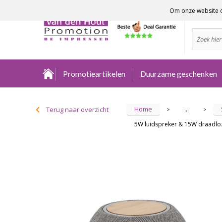
Om onze website o
Advies no
Promotieartikelen
Duurzame geschenken
Home
Terug naar overzicht
...
>
>
5W luidspreker & 15W draadl