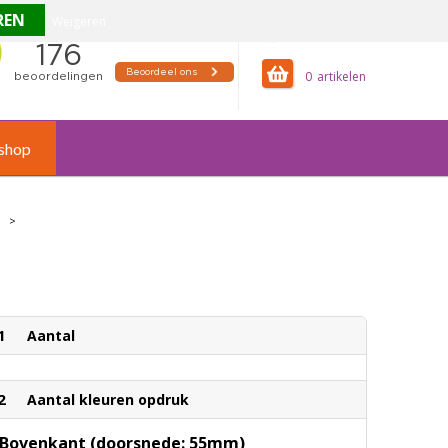
Weigeren
offertemandje
0
shop
>
1
Aantal
2
Aantal kleuren opdruk
Bovenkant (doorsnede: 55mm)