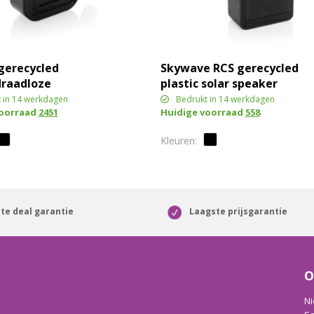
gerecycled
Skywave RCS gerecycled
draadloze
plastic solar speaker
 solar speaker
12W
 in 14 werkdagen
Bedrukt in 14 werkdagen
voorraad
2451
Huidige voorraad
558
te deal garantie
Laagste prijsgarantie
O
Ni