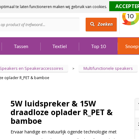
ptimaal te laten functioneren maken wij gebruik van cookies.
dig?
Bel 073 642 3901
Zoeken
Tassen
Textiel
Top 10
Snoep
Speakers en Speakeraccessoires
Multifunctionele speakers
>
oze oplader R_PET & bamboe
5W luidspreker & 15W
draadloze oplader R_PET &
bamboe
Ervaar handige en natuurlijk ogende technologie met