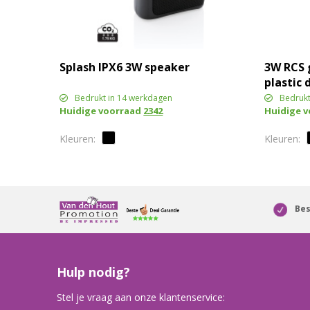
Splash IPX6 3W speaker
3W RCS 
plastic 
Sunwave
Bedrukt in 14 werkdagen
Bedrukt
Huidige voorraad
2342
Huidige 
Bes
Hulp nodig?
Stel je vraag aan onze klantenservice: