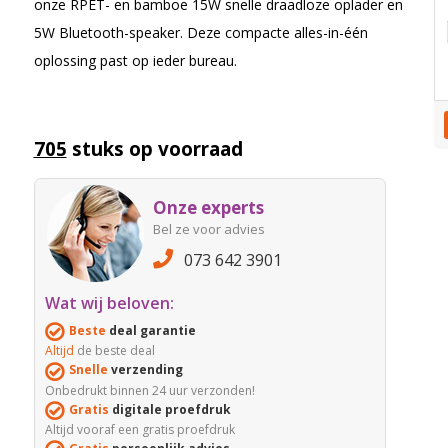
onze RPET- en bamboe 15W snelle draadloze oplader en
5W Bluetooth-speaker. Deze compacte alles-in-één
oplossing past op ieder bureau.
705
stuks op voorraad
Onze experts
Bel ze voor advies
073 642 3901
Wat wij beloven:
Beste
deal garantie
Altijd
de beste deal
Snelle
verzending
Onbedrukt binnen 24 uur verzonden!
Gratis
digitale proefdruk
Altijd vooraf een gratis proefdruk