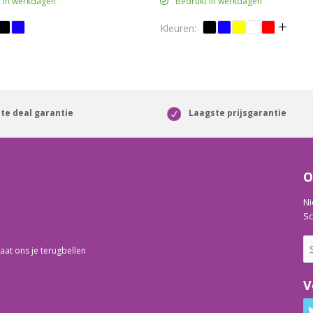
 in werkdagen
Bedrukt in werkdagen
te deal garantie
Laagste prijsgarantie
O
Ni
Sc
aat ons je terugbellen
V