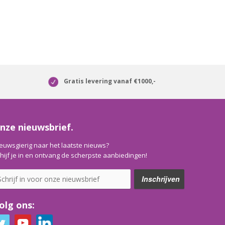
Gratis levering vanaf €1000,-
nze nieuwsbrief.
euwsgierig naar het laatste nieuws?
hijf je in en ontvang de scherpste aanbiedingen!
olg ons: