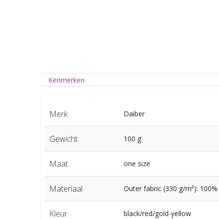
Kenmerken
Merk
Daiber
Gewicht
100 g
Maat
one size
Materiaal
Outer fabric (330 g/m²): 100%
Kleur
black/red/gold-yellow