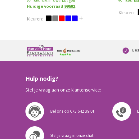
Bedrukt in 8 werkdagen
Bedrukt
Huidige voorraad
99602
Bes
Hulp nodig?
Stel je vraag aan onze klantenservice:
Bel ons op 073 642 39 01
L
Stel je vraag in onze chat