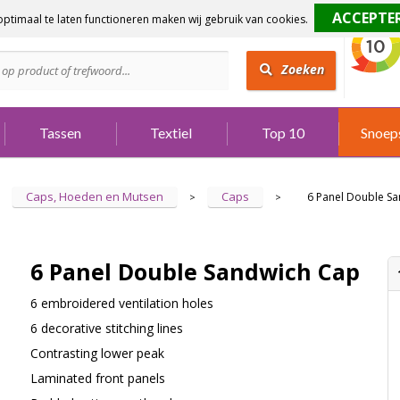
ptimaal te laten functioneren maken wij gebruik van cookies.
dig?
Bel 073 642 3901
Zoeken
Tassen
Textiel
Top 10
Snoep
Caps, Hoeden en Mutsen
Caps
6 Panel Double S
>
>
6 Panel Double Sandwich Cap
6 embroidered ventilation holes
6 decorative stitching lines
Contrasting lower peak
Laminated front panels