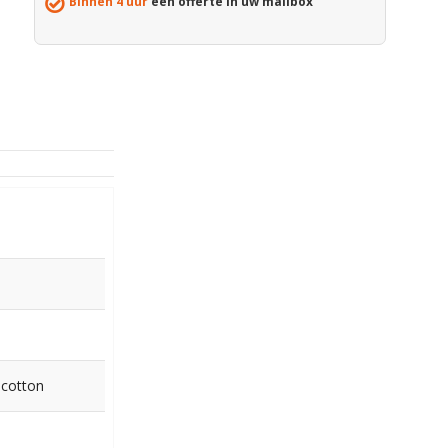
Binnen 4 uur
een offerte in uw mailbox
 cotton