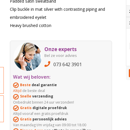
Padded satin sweatband
Clip buckle in mat silver with contrasting piping and
embroidered eyelet
Heavy brushed cotton
Onze experts
Bel ze voor advies
073 642 3901
Wat wij beloven:
Beste
deal garantie
Altijd
de beste deal
Snelle
verzending
Onbedrukt binnen 24 uur verzonden!
Gratis
digitale proefdruk
Altijd vooraf een gratis proefdruk
Gratis
persoonlijk advies
Van maandag t/m vrijdag van 09:00 tot 18:00