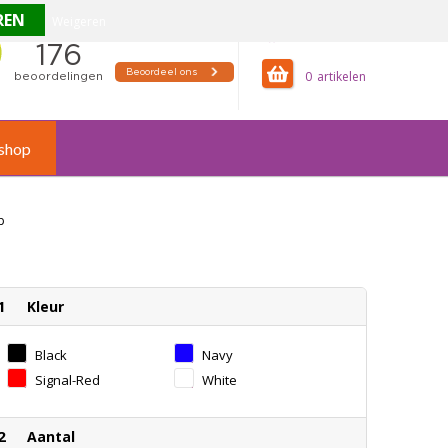
Weigeren
offertemandje
0
shop
p
1
Kleur
Black
Navy
Signal-Red
White
2
Aantal