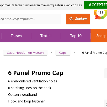
ptimaal te laten functioneren maken wij gebruik van cookies.
dig?
Bel 073 642 3901
Zoeken
Tassen
Textiel
Top 10
Snoep
Caps, Hoeden en Mutsen
Caps
6 Panel Promo Ca
>
>
6 Panel Promo Cap
6 embroidered ventilation holes
6 stitching lines on the peak
Cotton sweatband
Hook and loop fastener