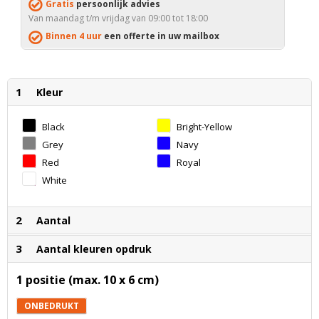
Gratis
persoonlijk advies
Van maandag t/m vrijdag van 09:00 tot 18:00
Binnen 4 uur
een offerte in uw mailbox
1
Kleur
Black
Bright-Yellow
Grey
Navy
Red
Royal
White
2
Aantal
3
Aantal kleuren opdruk
1 positie (max. 10 x 6 cm)
ONBEDRUKT