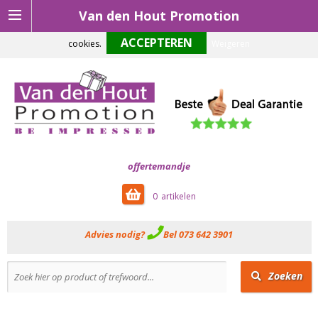
Van den Hout Promotion
Om onze website optimaal te laten functioneren maken wij gebruik van
cookies.
Weigeren
offertemandje
0
Advies nodig?
Bel 073 642 3901
Zoeken