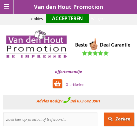
Van den Hout Promotion
Om onze website optimaal te laten functioneren maken wij gebruik van
cookies.
Weigeren
offertemandje
0
Advies nodig?
Bel 073 642 3901
Zoeken