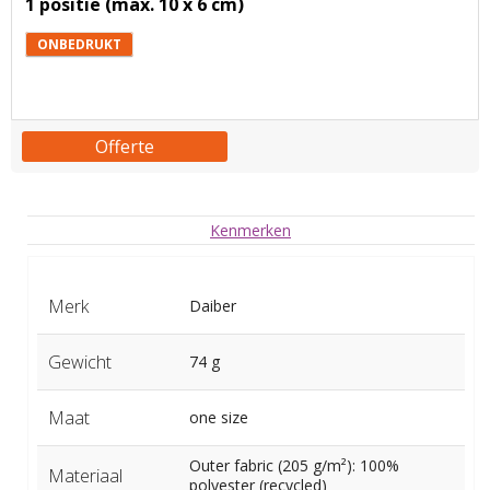
1 positie (max. 10 x 6 cm)
ONBEDRUKT
Offerte
Kenmerken
Merk
Daiber
Gewicht
74 g
Maat
one size
Outer fabric (205 g/m²): 100%
Materiaal
polyester (recycled)