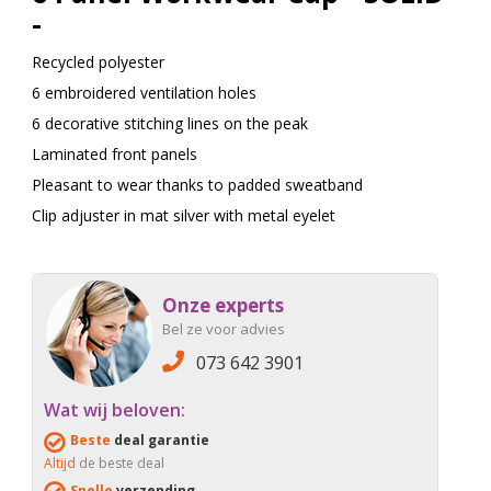
-
Recycled polyester
6 embroidered ventilation holes
6 decorative stitching lines on the peak
Laminated front panels
Pleasant to wear thanks to padded sweatband
Clip adjuster in mat silver with metal eyelet
Onze experts
Bel ze voor advies
073 642 3901
Wat wij beloven:
Beste
deal garantie
Altijd
de beste deal
Snelle
verzending