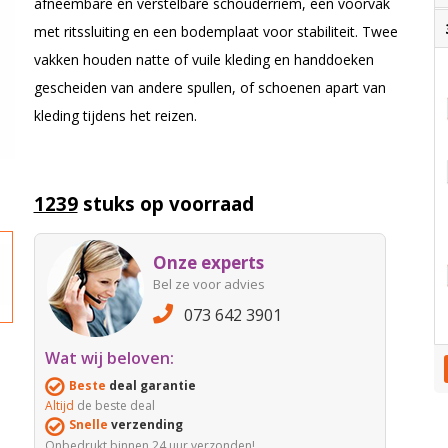
afneembare en verstelbare schouderriem, een voorvak
met ritssluiting en een bodemplaat voor stabiliteit. Twee
vakken houden natte of vuile kleding en handdoeken
gescheiden van andere spullen, of schoenen apart van
kleding tijdens het reizen.
1239
stuks op voorraad
Onze experts
Bel ze voor advies
073 642 3901
Wat wij beloven:
Beste
deal garantie
Altijd
de beste deal
Snelle
verzending
Onbedrukt binnen 24 uur verzonden!