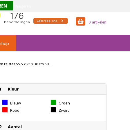
Weigeren
offertemandje
0
shop
n reistas 55.5 x 25 x 36 cm 50 L
1
Kleur
Blauw
Groen
Rood
Zwart
2
Aantal