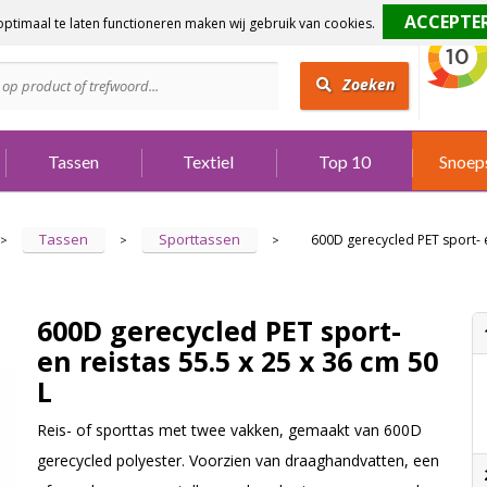
ptimaal te laten functioneren maken wij gebruik van cookies.
dig?
Bel 073 642 3901
Zoeken
Tassen
Textiel
Top 10
Snoep
Tassen
Sporttassen
600D gerecycled PET sport- e
>
>
>
600D gerecycled PET sport-
en reistas 55.5 x 25 x 36 cm 50
L
Reis- of sporttas met twee vakken, gemaakt van 600D
gerecycled polyester. Voorzien van draaghandvatten, een