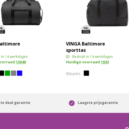
altimore
VINGA Baltimore
sporttas
 in 14 werkdagen
Bedrukt in 14 werkdagen
voorraad
15040
Huidige voorraad
1033
te deal garantie
Laagste prijsgarantie
O