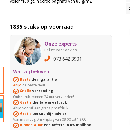
vellen/160 gelinieerde pagina's van 80 g/m2.
1835
stuks op voorraad
Onze experts
Bel ze voor advies
073 642 3901
Wat wij beloven:
Beste
deal garantie
Altijd
de beste deal
Snelle
verzending
Onbedrukt binnen 24 uur verzonden!
Gratis
digitale proefdruk
Altijd vooraf een gratis proefdruk
Gratis
persoonlijk advies
Van maandag t/m vrijdag van 09:00 tot 18:00
Binnen 4 uur
een offerte in uw mailbox