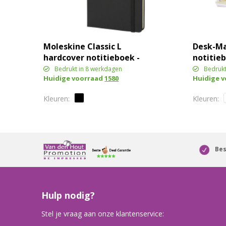
Moleskine Classic L
Desk-Ma
hardcover notitieboek -
notitie
ruitjes
achters
Bedrukt in 8 werkdagen
Bedrukt
Huidige voorraad
1580
Huidige 
Bes
Hulp nodig?
Stel je vraag aan onze klantenservice: