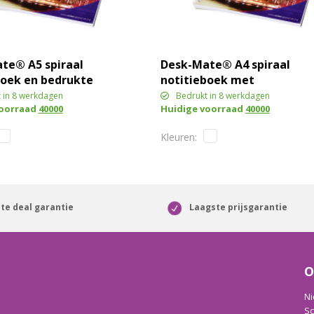
te® A5 spiraal
Desk-Mate® A4 spiraal
boek en bedrukte
notitieboek met
te omslag
bedrukte achterste
 in 8 werkdagen
Bedrukt in 8 werkdagen
voorraad
40000
Huidige voorraad
40000
omslag
te deal garantie
Laagste prijsgarantie
O
Ni
Sc