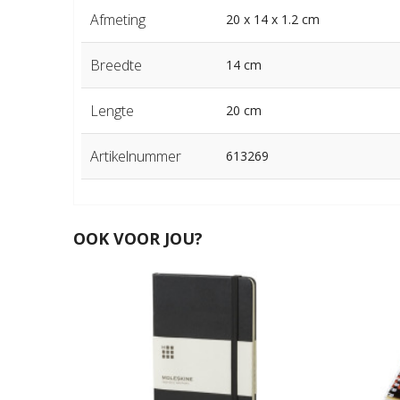
Afmeting
20 x 14 x 1.2 cm
Breedte
14 cm
Lengte
20 cm
Artikelnummer
613269
OOK VOOR JOU?