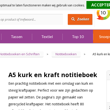
ptimaal te laten functioneren maken wij gebruik van cookies.
dig?
Bel 073 642 3901
Zoeken
Tassen
Textiel
Top 10
Snoep
Notitieboeken en Schriften
Notitieboeken
A5 kurk en k
>
>
A5 kurk en kraft notitieboek
Een prachtig notitieboek met een omslag van kurk en
stevig kraftpapier. Perfect voor wie zijn gedachten op
papier wil zetten. De pagina's zijn gemaakt van
gerecycled kraftpapier. Het notitieboek heeft 80