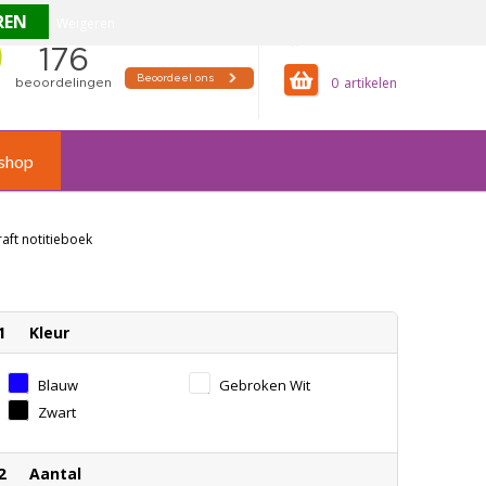
Weigeren
offertemandje
0
shop
raft notitieboek
1
Kleur
Blauw
Gebroken Wit
Zwart
2
Aantal