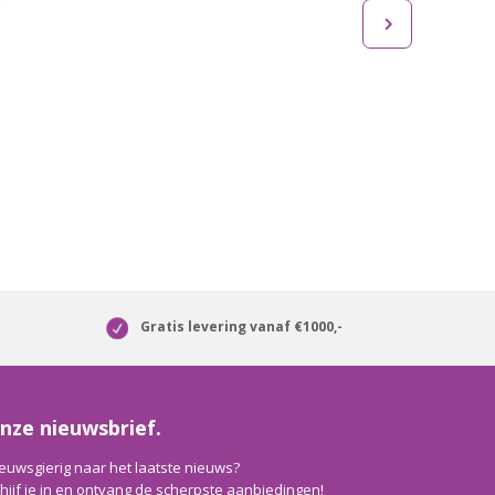
Gratis levering vanaf €1000,-
nze nieuwsbrief.
euwsgierig naar het laatste nieuws?
hijf je in en ontvang de scherpste aanbiedingen!