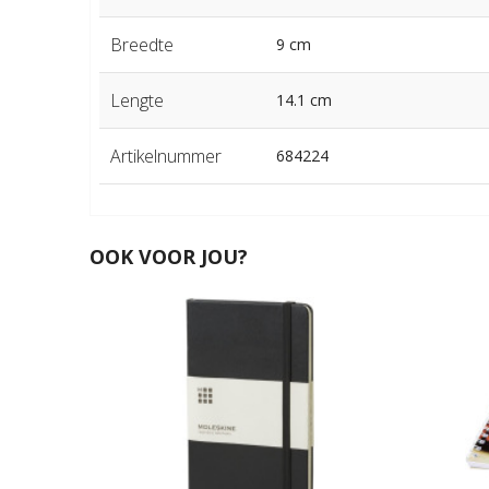
Breedte
9 cm
Lengte
14.1 cm
Artikelnummer
684224
OOK VOOR JOU?