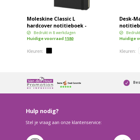
Moleskine Classic L
Desk-Ma
hardcover notitieboek -
notitie
ruitjes
achters
Bedrukt in 8 werkdagen
Bedrukt
Huidige voorraad
1580
Huidige 
Bes
Hulp nodig?
Stel je vraag aan onze klantenservice: