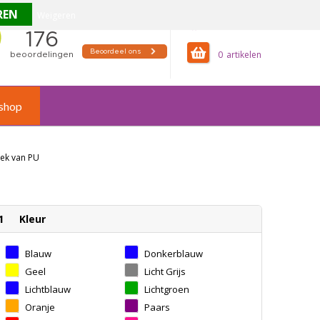
Weigeren
offertemandje
0
shop
oek van PU
1
Kleur
Blauw
Donkerblauw
Geel
Licht Grijs
Lichtblauw
Lichtgroen
Oranje
Paars