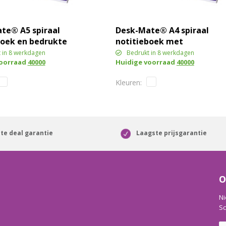
te® A5 spiraal
Desk-Mate® A4 spiraal
boek en bedrukte
notitieboek met
te omslag
bedrukte achterste
 in 8 werkdagen
Bedrukt in 8 werkdagen
voorraad
40000
Huidige voorraad
40000
omslag
te deal garantie
Laagste prijsgarantie
O
Ni
Sc