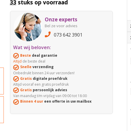
33
stuks op voorraad
Onze experts
Bel ze voor advies
073 642 3901
Wat wij beloven:
Beste
deal garantie
Altijd
de beste deal
Snelle
verzending
Onbedrukt binnen 24 uur verzonden!
Gratis
digitale proefdruk
Altijd vooraf een gratis proefdruk
Gratis
persoonlijk advies
Van maandag t/m vrijdag van 09:00 tot 18:00
Binnen 4 uur
een offerte in uw mailbox