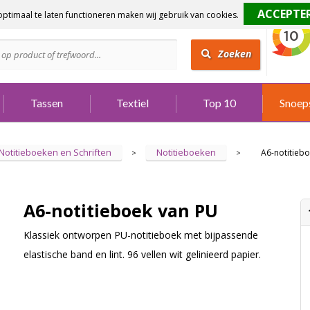
ptimaal te laten functioneren maken wij gebruik van cookies.
dig?
Bel 073 642 3901
Zoeken
Tassen
Textiel
Top 10
Snoep
Notitieboeken en Schriften
Notitieboeken
A6-notitieb
>
>
A6-notitieboek van PU
Klassiek ontworpen PU-notitieboek met bijpassende
elastische band en lint. 96 vellen wit gelinieerd papier.