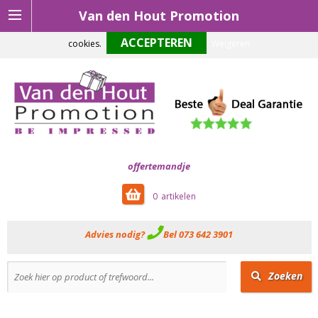
Van den Hout Promotion
Om onze website optimaal te laten functioneren maken wij gebruik van
cookies.
Weigeren
offertemandje
0
Advies nodig?
Bel 073 642 3901
Zoeken