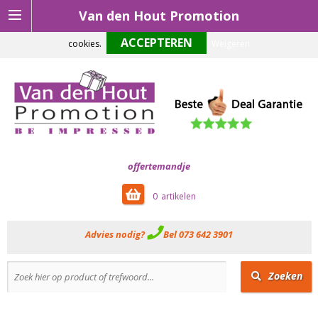
Van den Hout Promotion
Om onze website optimaal te laten functioneren maken wij gebruik van
cookies.
Weigeren
offertemandje
0
Advies nodig?
Bel 073 642 3901
Zoeken