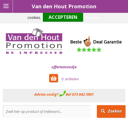
Van den Hout Promotion
Om onze website optimaal te laten functioneren maken wij gebruik van
cookies.
Weigeren
offertemandje
0
Advies nodig?
Bel 073 642 3901
Zoeken