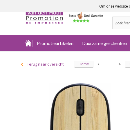
Om onze website o
Advies no
Promotieartikelen
Duurzame geschenken
Home
Terug naar overzicht
...
>
>