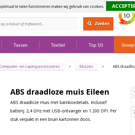
ptimaal te laten functioneren maken wij gebruik van cookies.
dig?
Bel 073 642 3901
Zoeken
Tassen
Textiel
Top 10
Snoep
Computer- en Laptopaccessoires
Muizen
ABS draadloz
>
>
ABS draadloze muis Eileen
ABS draadloze muis met bamboedetails. Inclusief
batterij. 2,4 GHz met USB-ontvanger en 1.200 DPI. Per
stuk verpakt in een bruin kartonnen doos.