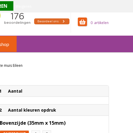
Weigeren
offertemandje
0
shop
e muis Eileen
1
Aantal
2
Aantal kleuren opdruk
Bovenzijde (35mm x 15mm)