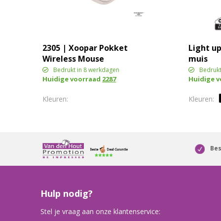
2305 | Xoopar Pokket
Light u
Wireless Mouse
muis
Bedrukt in 8 werkdagen
Bedrukt
Huidige voorraad
2287
Huidige 
Bes
Hulp nodig?
Stel je vraag aan onze klantenservice: