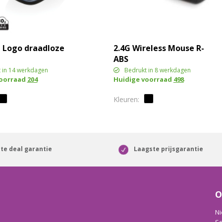
p Logo draadloze
2.4G Wireless Mouse R-
ABS
 in 14 werkdagen
Bedrukt in 8 werkdagen
voorraad
204
Huidige voorraad
498
te deal garantie
Laagste prijsgarantie
O
Ni