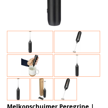
Melkopschuimer Peregrine |