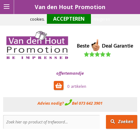
Van den Hout Promotion
Om onze website optimaal te laten functioneren maken wij gebruik van
cookies.
Weigeren
offertemandje
0
Advies nodig?
Bel 073 642 3901
Zoeken