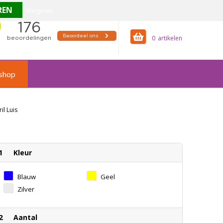
Weigeren
offertemandje
0
shop
il Luis
1
Kleur
Blauw
Geel
Zilver
2
Aantal