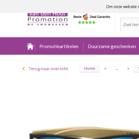
Om onze website o
Advies no
Promotieartikelen
Duurzame geschenken
Home
Terug naar overzicht
...
>
>