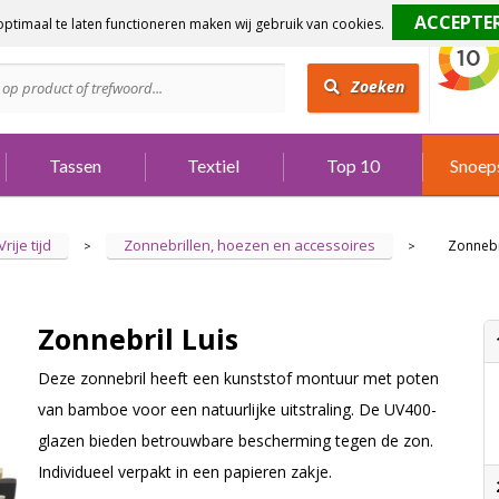
ptimaal te laten functioneren maken wij gebruik van cookies.
dig?
Bel 073 642 3901
Zoeken
Tassen
Textiel
Top 10
Snoep
Vrije tijd
Zonnebrillen, hoezen en accessoires
Zonnebr
>
>
Zonnebril Luis
Deze zonnebril heeft een kunststof montuur met poten
van bamboe voor een natuurlijke uitstraling. De UV400-
glazen bieden betrouwbare bescherming tegen de zon.
Individueel verpakt in een papieren zakje.