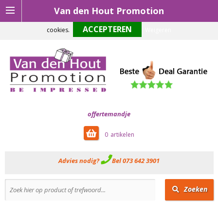
Van den Hout Promotion
Om onze website optimaal te laten functioneren maken wij gebruik van
cookies.
Weigeren
offertemandje
0
Advies nodig?
Bel 073 642 3901
Zoeken