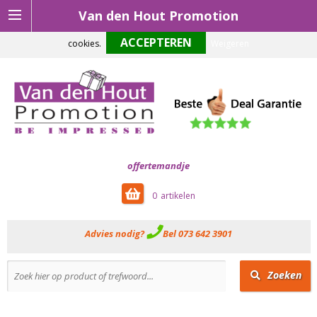
Van den Hout Promotion
Om onze website optimaal te laten functioneren maken wij gebruik van
cookies.
Weigeren
offertemandje
0
Advies nodig?
Bel 073 642 3901
Zoeken