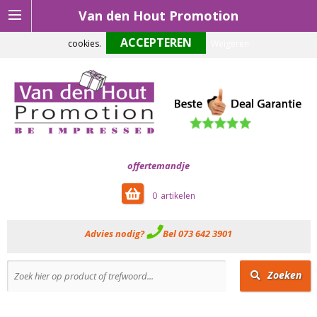
Van den Hout Promotion
Om onze website optimaal te laten functioneren maken wij gebruik van
cookies.
Weigeren
offertemandje
0
Advies nodig?
Bel 073 642 3901
Zoeken