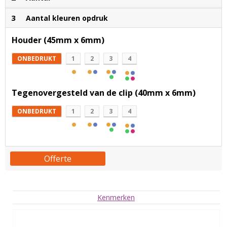
3
Aantal kleuren opdruk
Houder (45mm x 6mm)
ONBEDRUKT
1
2
3
4
Tegenovergesteld van de clip (40mm x 6mm)
ONBEDRUKT
1
2
3
4
Offerte
Kenmerken