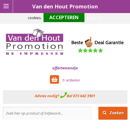
Van den Hout Promotion
Om onze website optimaal te laten functioneren maken wij gebruik van
cookies.
Weigeren
offertemandje
0
Advies nodig?
Bel 073 642 3901
Zoeken