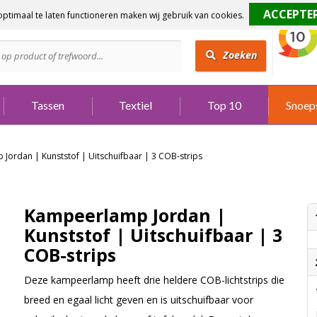
ptimaal te laten functioneren maken wij gebruik van cookies.
dig?
Bel 073 642 3901
Zoeken
Tassen
Textiel
Top 10
Snoep
Jordan | Kunststof | Uitschuifbaar | 3 COB-strips
Kampeerlamp Jordan |
Kunststof | Uitschuifbaar | 3
COB-strips
Deze kampeerlamp heeft drie heldere COB-lichtstrips die
breed en egaal licht geven en is uitschuifbaar voor