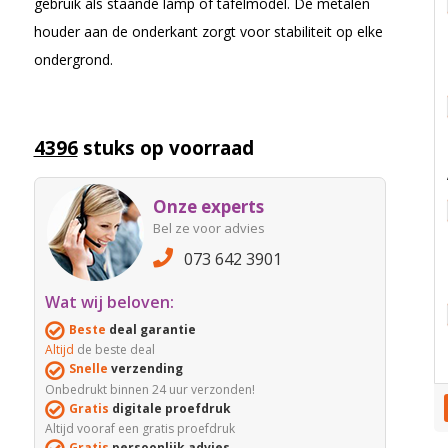
gebruik als staande lamp of tafelmodel. De metalen
houder aan de onderkant zorgt voor stabiliteit op elke
ondergrond.
4396
stuks op voorraad
Onze experts
Bel ze voor advies
073 642 3901
Wat wij beloven:
Beste
deal garantie
Altijd
de beste deal
Snelle
verzending
Onbedrukt binnen 24 uur verzonden!
Gratis
digitale proefdruk
Altijd vooraf een gratis proefdruk
Gratis
persoonlijk advies