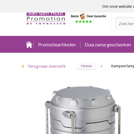
Om onze website o
Advies no
Promotieartikelen
Duurzame geschenken
Home
Terug naar overzicht
Kampeerlamp 
>