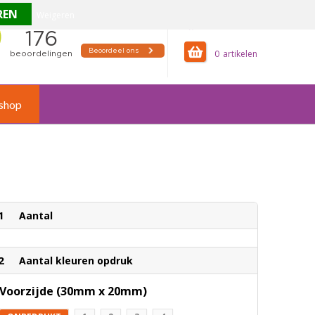
Weigeren
offertemandje
0
shop
1
Aantal
2
Aantal kleuren opdruk
Voorzijde (30mm x 20mm)