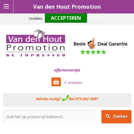
Van den Hout Promotion
Om onze website optimaal te laten functioneren maken wij gebruik van
cookies.
Weigeren
offertemandje
0
Advies nodig?
Bel 073 642 3901
Zoeken