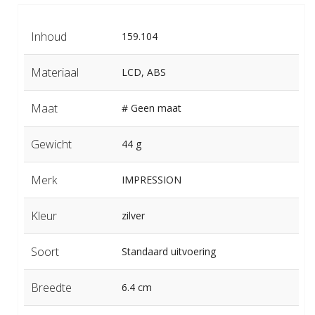
Inhoud
159.104
Materiaal
LCD, ABS
Maat
# Geen maat
Gewicht
44 g
Merk
IMPRESSION
Kleur
zilver
Soort
Standaard uitvoering
Breedte
6.4 cm