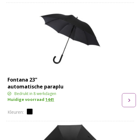
Fontana 23"
automatische paraplu
met carbon look en
Bedrukt in 8 werkdagen
Huidige voorraad
1441
gebogen handvat