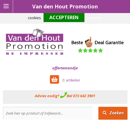
Van den Hout Promotion
Om onze website optimaal te laten functioneren maken wij gebruik van
cookies.
Weigeren
offertemandje
0
Advies nodig?
Bel 073 642 3901
Zoeken