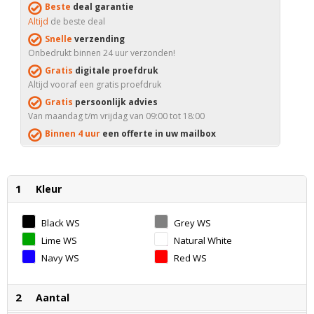
Beste
deal garantie
Altijd
de beste deal
Snelle
verzending
Onbedrukt binnen 24 uur verzonden!
Gratis
digitale proefdruk
Altijd vooraf een gratis proefdruk
Gratis
persoonlijk advies
Van maandag t/m vrijdag van 09:00 tot 18:00
Binnen 4 uur
een offerte in uw mailbox
1
Kleur
Black WS
Grey WS
Lime WS
Natural White
WS
Navy WS
Red WS
2
Aantal