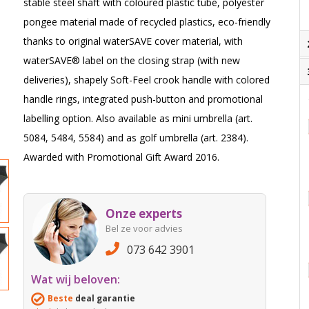
stable steel shaft with coloured plastic tube, polyester
pongee material made of recycled plastics, eco-friendly
thanks to original waterSAVE cover material, with
waterSAVE® label on the closing strap (with new
deliveries), shapely Soft-Feel crook handle with colored
handle rings, integrated push-button and promotional
labelling option. Also available as mini umbrella (art.
5084, 5484, 5584) and as golf umbrella (art. 2384).
Awarded with Promotional Gift Award 2016.
Onze experts
Bel ze voor advies
073 642 3901
Wat wij beloven:
Beste
deal garantie