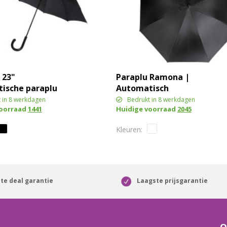
 23"
Paraplu Ramona |
ische paraplu
Automatisch
bon look en
 in 8 werkdagen
Bedrukt in 8 werkdagen
voorraad
1441
Huidige voorraad
2045
n handvat
te deal garantie
Laagste prijsgarantie
O