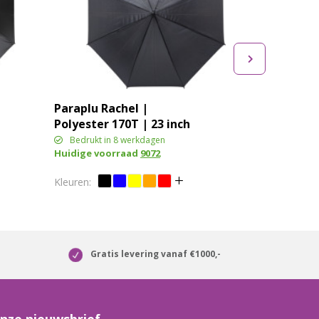
Paraplu Rachel |
Polyester 170T | 23 inch
Bedrukt in 8 werkdagen
Huidige voorraad
9072
Gratis levering vanaf €1000,-
nze nieuwsbrief.