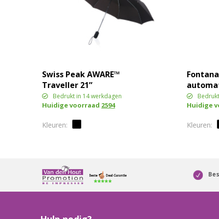
Swiss Peak AWARE™
Fontana
Traveller 21”
automat
automatische paraplu
met car
Bedrukt in 14 werkdagen
Bedrukt
Huidige voorraad
2594
Huidige 
geboge
Bes
Hulp nodig?