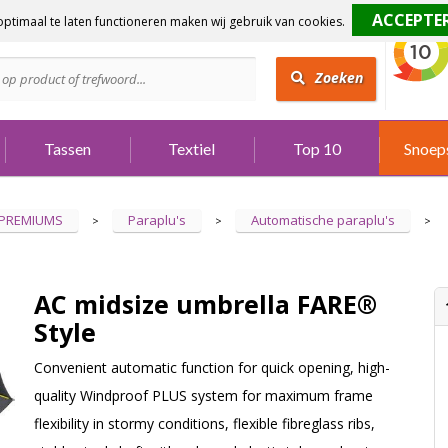
ptimaal te laten functioneren maken wij gebruik van cookies.
dig?
Bel 073 642 3901
Zoeken
Tassen
Textiel
Top 10
Snoep
 PREMIUMS
Paraplu's
Automatische paraplu's
>
>
>
AC midsize umbrella FARE®
Style
Convenient automatic function for quick opening, high-
quality Windproof PLUS system for maximum frame
flexibility in stormy conditions, flexible fibreglass ribs,