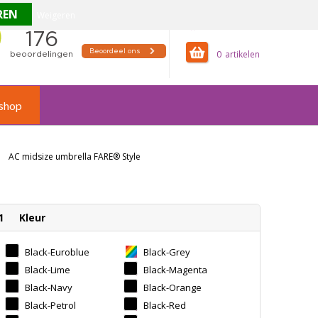
Weigeren
offertemandje
0
shop
AC midsize umbrella FARE® Style
1
Kleur
Black-Euroblue
Black-Grey
Black-Lime
Black-Magenta
Black-Navy
Black-Orange
Black-Petrol
Black-Red