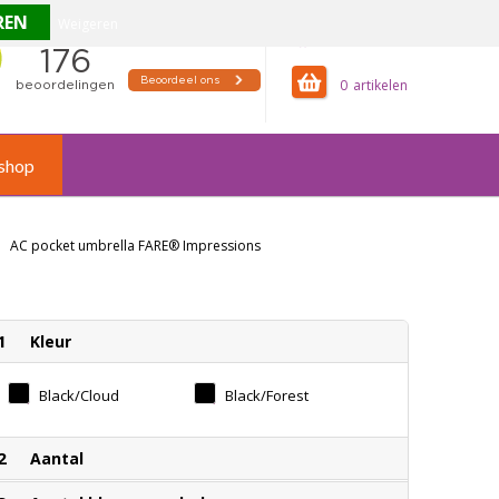
Weigeren
offertemandje
0
shop
AC pocket umbrella FARE® Impressions
1
Kleur
Black/cloud
Black/forest
Design
Design
2
Aantal