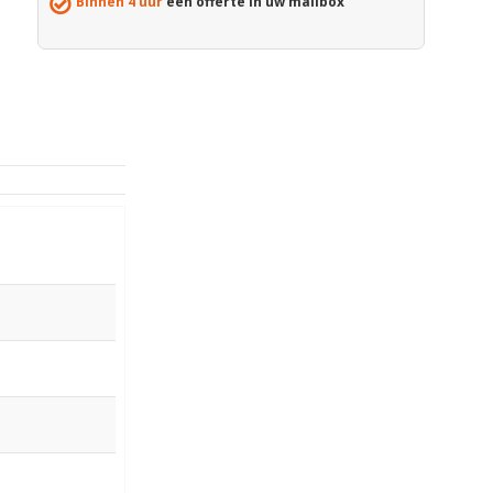
Binnen 4 uur
een offerte in uw mailbox