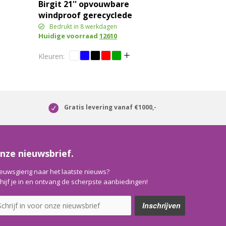
Birgit 21'' opvouwbare
windproof gerecyclede
PET-paraplu
Bedrukt in 8 werkdagen
Huidige voorraad
12610
Gratis levering vanaf €1000,-
nze nieuwsbrief.
euwsgierig naar het laatste nieuws?
hijf je in en ontvang de scherpste aanbiedingen!