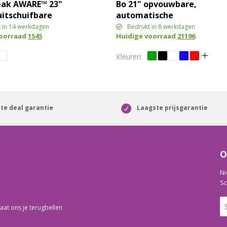
eak AWARE™ 23"
Bo 21" opvouwbare,
uitschuifbare
automatische
gerecyclede PET paraplu
 in 14 werkdagen
Bedrukt in 8 werkdagen
voorraad
1545
Huidige voorraad
21196
te deal garantie
Laagste prijsgarantie
O
Ni
Sc
aat ons je terugbellen