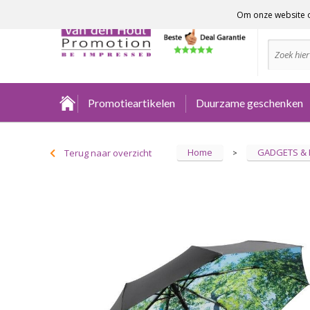
Om onze website o
Advies no
Promotieartikelen
Duurzame geschenken
Home
GADGETS &
Terug naar overzicht
>