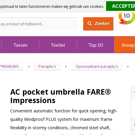
ptimaal te laten functioneren maken wij gebruik van cookies.
dig?
Bel 073 642 3901
Zoeken
Tassen
Textiel
Top 10
Snoep
 PREMIUMS
Paraplu's
Opvouwbare paraplu's
>
>
>
AC pocket umbrella FARE®
Impressions
Convenient automatic function for quick opening, high-
quality Windproof PLUS system for maximum frame
flexibility in stormy conditions, chromed steel shaft,