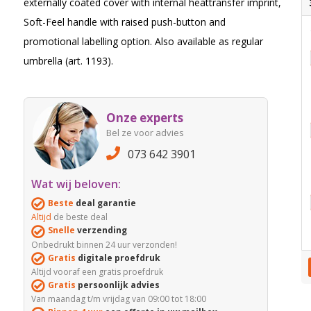
externally coated cover with internal heattransfer imprint,
Soft-Feel handle with raised push-button and
promotional labelling option. Also available as regular
umbrella (art. 1193).
Onze experts
Bel ze voor advies
073 642 3901
Wat wij beloven:
Beste
deal garantie
Altijd
de beste deal
Snelle
verzending
Onbedrukt binnen 24 uur verzonden!
Gratis
digitale proefdruk
Altijd vooraf een gratis proefdruk
Gratis
persoonlijk advies
Van maandag t/m vrijdag van 09:00 tot 18:00